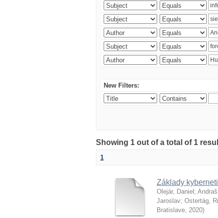
New Filters:
Showing 1 out of a total of 1 resu
1
Základy kyberneti
Olejár, Daniel
;
Andraš
Jaroslav
;
Ostertág, R
Bratislave
,
2020
)