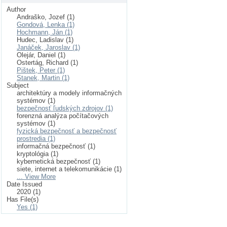
Author
Andraško, Jozef (1)
Gondová, Lenka (1)
Hochmann, Ján (1)
Hudec, Ladislav (1)
Janáček, Jaroslav (1)
Olejár, Daniel (1)
Ostertág, Richard (1)
Pištek, Peter (1)
Stanek, Martin (1)
Subject
architektúry a modely informačných
systémov (1)
bezpečnosť ľudských zdrojov (1)
forenzná analýza počítačových
systémov (1)
fyzická bezpečnosť a bezpečnosť
prostredia (1)
informačná bezpečnosť (1)
kryptológia (1)
kybernetická bezpečnosť (1)
siete, internet a telekomunikácie (1)
... View More
Date Issued
2020 (1)
Has File(s)
Yes (1)