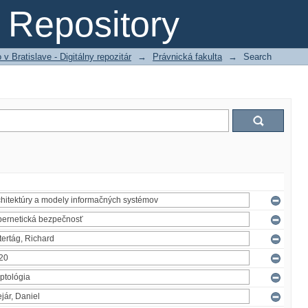
Repository
 Bratislave - Digitálny repozitár
→
Právnická fakulta
→
Search