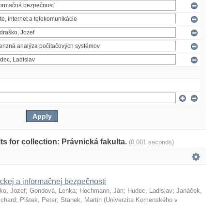
lts for collection: Právnická fakulta.
(0.001 seconds)
ckej a informačnej bezpečnosti
ko, Jozef
;
Gondová, Lenka
;
Hochmann, Ján
;
Hudec, Ladislav
;
Janáček,
ichard
;
Pištek, Peter
;
Stanek, Martin
(
Univerzita Komenského v