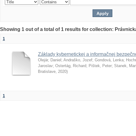
Showing 1 out of a total of 1 results for collection: Právnick
1
Základy kybernetickej a informačnej bezpečno
Olejár, Daniel
;
Andraško, Jozef
;
Gondová, Lenka
;
Hoch
Jaroslav
;
Ostertág, Richard
;
Pištek, Peter
;
Stanek, Mar
Bratislave
,
2020
)
1