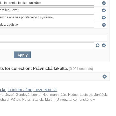
lts for collection: Právnická fakulta.
(0.001 seconds)
ckej a informačnej bezpečnosti
ko, Jozef
;
Gondová, Lenka
;
Hochmann, Ján
;
Hudec, Ladislav
;
Janáček,
ichard
;
Pištek, Peter
;
Stanek, Martin
(
Univerzita Komenského v