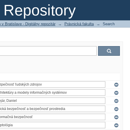
Repository
 Bratislave - Digitálny repozitár
→
Právnická fakulta
→
Search