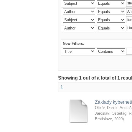
New Filters:
Showing 1 out of a total of 1 resu
1
Základy kyberneti
Olejár, Daniel
;
Andraš
Jaroslav
;
Ostertág, R
Bratislave
,
2020
)