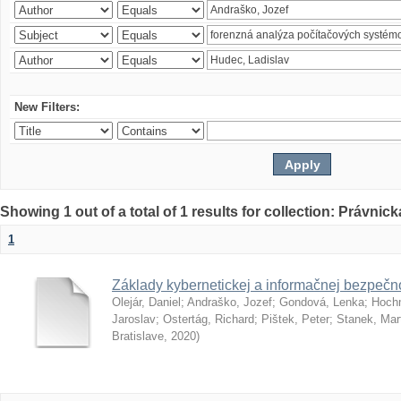
New Filters:
Showing 1 out of a total of 1 results for collection: Právnick
1
Základy kybernetickej a informačnej bezpečno
Olejár, Daniel
;
Andraško, Jozef
;
Gondová, Lenka
;
Hoch
Jaroslav
;
Ostertág, Richard
;
Pištek, Peter
;
Stanek, Mar
Bratislave
,
2020
)