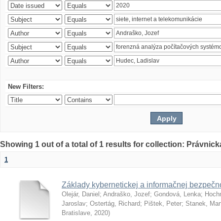
New Filters:
Showing 1 out of a total of 1 results for collection: Právnick
1
Základy kybernetickej a informačnej bezpečno
Olejár, Daniel
;
Andraško, Jozef
;
Gondová, Lenka
;
Hoch
Jaroslav
;
Ostertág, Richard
;
Pištek, Peter
;
Stanek, Mar
Bratislave
,
2020
)