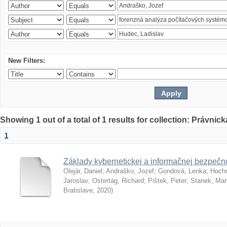
New Filters:
Showing 1 out of a total of 1 results for collection: Právnick
1
Základy kybernetickej a informačnej bezpečno
Olejár, Daniel
;
Andraško, Jozef
;
Gondová, Lenka
;
Hoch
Jaroslav
;
Ostertág, Richard
;
Pištek, Peter
;
Stanek, Mar
Bratislave
,
2020
)