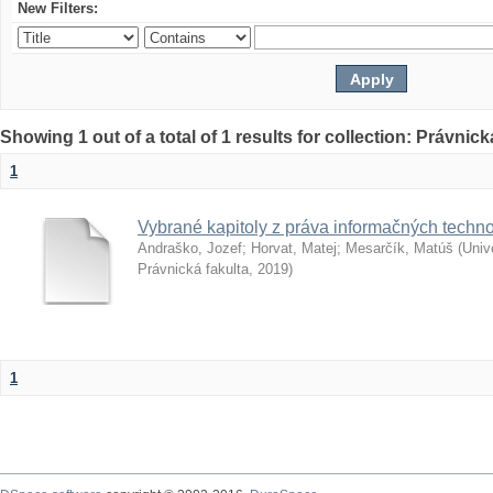
New Filters:
Showing 1 out of a total of 1 results for collection: Právnick
1
Vybrané kapitoly z práva informačných techno
Andraško, Jozef
;
Horvat, Matej
;
Mesarčík, Matúš
(
Univ
Právnická fakulta
,
2019
)
1