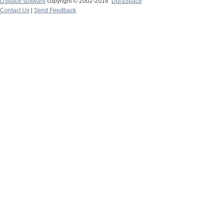
DSpace software
copyright © 2002-2016
DuraSpace
Contact Us
|
Send Feedback