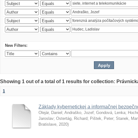
New Filters:
Showing 1 out of a total of 1 results for collection: Právnick
1
Základy kybernetickej a informačnej bezpečno
Olejár, Daniel
;
Andraško, Jozef
;
Gondová, Lenka
;
Hoch
Jaroslav
;
Ostertág, Richard
;
Pištek, Peter
;
Stanek, Mar
Bratislave
,
2020
)