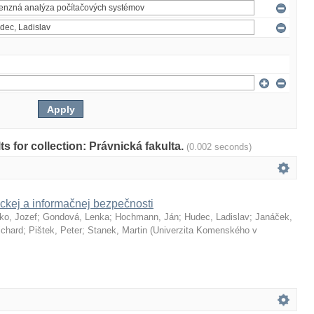
lts for collection: Právnická fakulta.
(0.002 seconds)
ckej a informačnej bezpečnosti
ko, Jozef
;
Gondová, Lenka
;
Hochmann, Ján
;
Hudec, Ladislav
;
Janáček,
ichard
;
Pištek, Peter
;
Stanek, Martin
(
Univerzita Komenského v