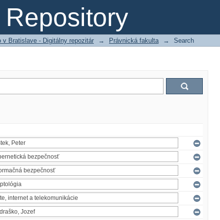
Repository
 Bratislave - Digitálny repozitár
→
Právnická fakulta
→
Search