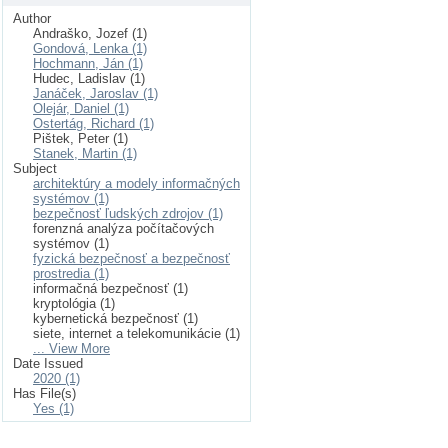
Author
Andraško, Jozef (1)
Gondová, Lenka (1)
Hochmann, Ján (1)
Hudec, Ladislav (1)
Janáček, Jaroslav (1)
Olejár, Daniel (1)
Ostertág, Richard (1)
Pištek, Peter (1)
Stanek, Martin (1)
Subject
architektúry a modely informačných
systémov (1)
bezpečnosť ľudských zdrojov (1)
forenzná analýza počítačových
systémov (1)
fyzická bezpečnosť a bezpečnosť
prostredia (1)
informačná bezpečnosť (1)
kryptológia (1)
kybernetická bezpečnosť (1)
siete, internet a telekomunikácie (1)
... View More
Date Issued
2020 (1)
Has File(s)
Yes (1)