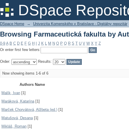
Browsing Farmaceutická fakulta by Au
DSpace Reposit
DSpace Home
→
Univerzita Komenského v Bratislave - Digitálny repozitár
Browsing Farmaceutická fakulta by Au
0-9
A
B
C
D
E
F
G
H
I
J
K
L
M
N
O
P
Q
R
S
T
U
V
W
X
Y
Z
Or enter first few letters:
Order:
Results:
Now showing items 1-6 of 6
Authors Name
Malík, Ivan
[1]
Maráková, Katarína
[1]
Marček Chorvátová, Alžbeta (ed.)
[1]
Matušová, Desana
[1]
Mikláš, Roman
[1]