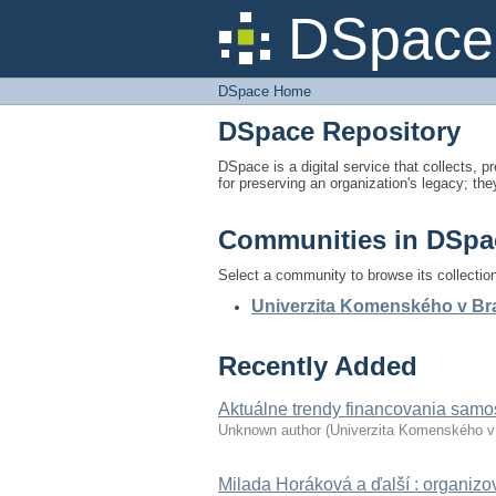
DSpace Home
DSpace 
DSpace Home
DSpace Repository
DSpace is a digital service that collects, pr
for preserving an organization's legacy; the
Communities in DSpa
Select a community to browse its collectio
Univerzita Komenského v Brati
Recently Added
Aktuálne trendy financovania sam
Unknown author
(
Univerzita Komenského v 
Milada Horáková a ďalší : organizov