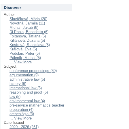
Discover
Author
Slavíčková, Mária (20)
Novotná, Jarmila (11)
Michal, Jakub (8)
Di Paola, Benedetto (6)
Foltánová, Tatiana (5)
Kiliánová, Zuzana (5)
Kosírová, Stanislava (5)
Kráľová, Eva (5)
Podolan, Peter (5)
Páleník, Michal (5)
... View More
Subject
conference proceedings (30)
argumentation (9)
administrative law (6)
history (6)
international law (6)
reasoning and proof (6)
law (5)
environmental law (4)
pre-service mathematics teacher
preparation (4)
archeológia (3)
... View More
Date Issued
2020 - 2026 (251)