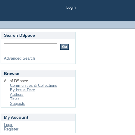
Login
Search DSpace
Advanced Search
Browse
All of DSpace
Communities & Collections
By Issue Date
Authors
Titles
Subjects
My Account
Login
Register