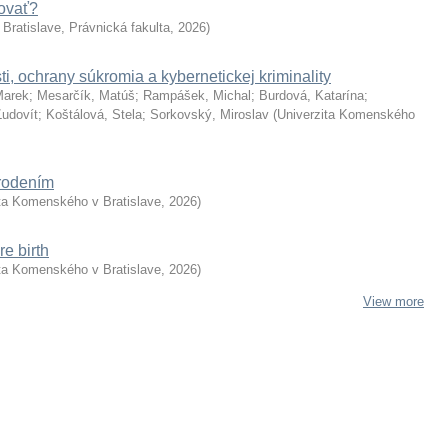
kovať?
Bratislave, Právnická fakulta
,
2026
)
i, ochrany súkromia a kybernetickej kriminality
Marek
;
Mesarčík, Matúš
;
Rampášek, Michal
;
Burdová, Katarína
;
Ľudovít
;
Koštálová, Stela
;
Sorkovský, Miroslav
(
Univerzita Komenského
arodením
ita Komenského v Bratislave
,
2026
)
re birth
ita Komenského v Bratislave
,
2026
)
View more