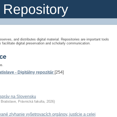
Repository
eserves, and distributes digital material. Repositories are important tools
y facilitate digital preservation and scholarly communication.
ce
ns.
slave - Digitálny repozitár
[254]
ospráv na Slovensku
Bratislave, Právnická fakulta
,
2026
)
ané zlyhanie vyšetrovacích orgánov, justície a celej