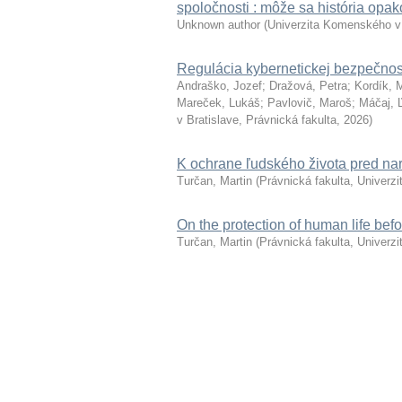
spoločnosti : môže sa história opa
Unknown author
(
Univerzita Komenského v 
Regulácia kybernetickej bezpečnost
Andraško, Jozef
;
Dražová, Petra
;
Kordík, 
Mareček, Lukáš
;
Pavlovič, Maroš
;
Máčaj, 
v Bratislave, Právnická fakulta
,
2026
)
K ochrane ľudského života pred n
Turčan, Martin
(
Právnická fakulta, Univerz
On the protection of human life befo
Turčan, Martin
(
Právnická fakulta, Univerz