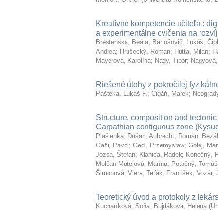
Kreatívne kompetencie učiteľa : digi
a experimentálne cvičenia na rozví
Brestenská, Beáta
;
Bartošovič, Lukáš
;
Čip
Andrea
;
Hrušecký, Roman
;
Hutta, Milan
;
H
Mayerová, Karolína
;
Nagy, Tibor
;
Nagyová,
Riešené úlohy z pokročilej fyzikáln
Pašteka, Lukáš F.
;
Cigáň, Marek
;
Neogrády
Structure, composition and tectonic
Carpathian contiguous zone (Kysu
Plašienka, Dušan
;
Aubrecht, Roman
;
Bezák
Gaži, Pavol
;
Gedl, Przemysław
;
Golej, Mar
Józsa, Štefan
;
Klanica, Radek
;
Konečný, P
Molčan Matejová, Marína
;
Potočný, Tomáš
Šimonová, Viera
;
Teťák, František
;
Vozár, 
Teoretický úvod a protokoly z lekár
Kucharíková, Soňa
;
Bujdáková, Helena
(
Un