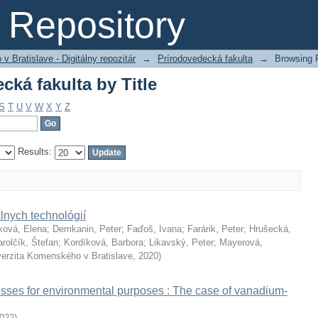
ká fakulta by Title
Repository
 Bratislave - Digitálny repozitár
→
Prírodovedecká fakulta
→
Browsing P
ká fakulta by Title
S
T
U
V
W
X
Y
Z
Results:
lnych technológií
ková, Elena
;
Demkanin, Peter
;
Faďoš, Ivana
;
Farárik, Peter
;
Hrušecká,
rolčík, Štefan
;
Kordíková, Barbora
;
Likavský, Peter
;
Mayerová,
verzita Komenského v Bratislave
,
2020
)
esses for environmental purposes : The case of vanadium-
022
)