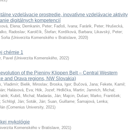
tálne vzdelávacie prostredie, inovatívne vzdelávacie aktivity
janie digitálnych kompetencií
ková, Elena
;
Demkanin, Peter
;
Faďoš, Ivana
;
Farárik, Peter
;
Hrušecká,
alko, Radoslav
;
Karolčík, Štefan
;
Kordíková, Barbara
;
Likavský, Peter
;
 Soňa
(
Univerzita Komenského v Bratislave
,
2020
)
ej chémie 1
, Pavel
(
Univerzita Komenského
,
2022
)
 evolution of the Pieniny Klippen Belt – Central Western
ce and Orava regions, NW Slovakia)
, Vladimír
;
Bielik, Miroslav
;
Broska, Igor
;
Bučová, Jana
;
Fekete, Kamil
;
ián
;
Halásová, Eva
;
Hók, Jozef
;
Hrdlička, Martin
;
Jamrich, Michal
;
atrik
;
Kubiš, Michal
;
Madarás, Ján
;
Majcin, Dušan
;
Marko, František
;
;
Schlögl, Ján
;
Soták, Ján
;
Suan, Guillame
;
Šamajová, Lenka
;
Ján
(
Comenius University
,
2021
)
skej mykológie
iverzita Komenského v Bratislave
,
2021
)