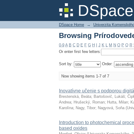
Browsing Prírodovedec
DSpace 
DSpace Home
→
Univerzita Komenského v
Browsing Prírodovedec
0-9
A
B
C
D
E
F
G
H
I
J
K
L
M
N
O
P
Q
R
Or enter first few letters:
Sort by:
Order:
Now showing items 1-7 of 7
Inovatívne učenie s podporou digitá
Brestenská, Beáta
;
Bartošovič, Lukáš
;
Čip
Andrea
;
Hrušecký, Roman
;
Hutta, Milan
;
Ka
Karolína
;
Nagy, Tibor
;
Nagyová, Soňa
(
Uni
Introduction to photochemical proc
based oxides
Monfort, Olivier
(
Univerzita Komenského
,
2