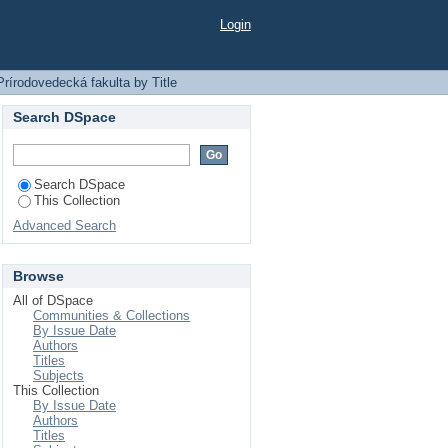
Login
rírodovedecká fakulta by Title
Search DSpace
Search DSpace
This Collection
Advanced Search
Browse
All of DSpace
Communities & Collections
By Issue Date
Authors
Titles
Subjects
This Collection
By Issue Date
Authors
Titles