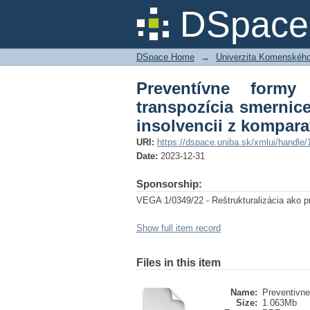
Preventívne formy r
DSpace 
2019/1023 o reštruktu
DSpace Home
→
Univerzita Komenského v
Preventívne formy
transpozícia smernice
insolvencii z kompar
URI:
https://dspace.uniba.sk/xmlui/handle
Date:
2023-12-31
Sponsorship:
VEGA 1/0349/22 - Reštrukturalizácia ako p
Show full item record
Files in this item
Name:
Preventivne
Size:
1.063Mb