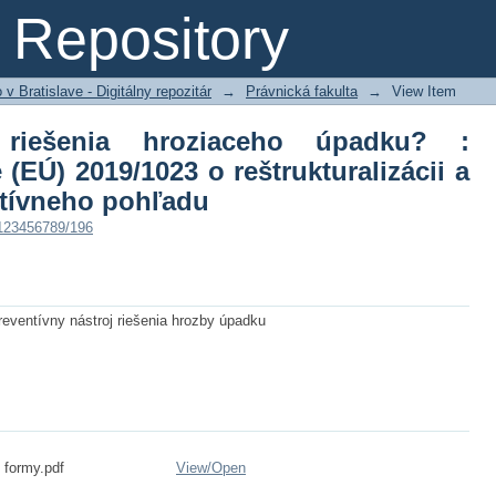
iešenia hroziaceho úpadku? : transp
Repository
ralizácii a insolvencii z komparatívneh
 Bratislave - Digitálny repozitár
→
Právnická fakulta
→
View Item
 riešenia hroziaceho úpadku? :
 (EÚ) 2019/1023 o reštrukturalizácii a
atívneho pohľadu
/123456789/196
reventívny nástroj riešenia hrozby úpadku
 formy.pdf
View/
Open