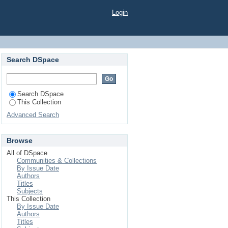
ozícia smernice (EÚ)
Login
o pohľadu
Search DSpace
Search DSpace
This Collection
Advanced Search
Browse
All of DSpace
Communities & Collections
By Issue Date
Authors
Titles
Subjects
This Collection
By Issue Date
Authors
Titles