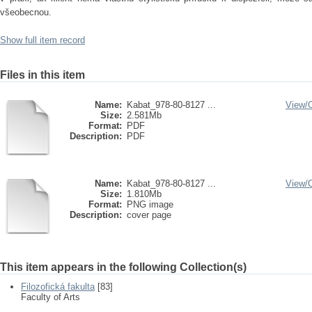
všeobecnou.
Show full item record
Files in this item
Name:
Kabat_978-80-8127 ...
View/
Size:
2.581Mb
Format:
PDF
Description:
PDF
Name:
Kabat_978-80-8127 ...
View/
Size:
1.810Mb
Format:
PNG image
Description:
cover page
This item appears in the following Collection(s)
Filozofická fakulta
[83]
Faculty of Arts