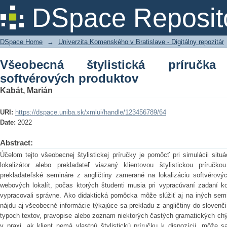
Všeobecná štylistická príručka pre lok
DSpace Reposit
DSpace Home
→
Univerzita Komenského v Bratislave - Digitálny repozitár
Všeobecná štylistická príručka
softvérových produktov
Kabát, Marián
URI:
https://dspace.uniba.sk/xmlui/handle/123456789/64
Date:
2022
Abstract:
Účelom tejto všeobecnej štylistickej príručky je pomôcť pri simulácii situác
lokalizátor alebo prekladateľ viazaný klientovou štylistickou príručk
prekladateľské semináre z angličtiny zamerané na lokalizáciu softvérový
webových lokalít, počas ktorých študenti musia pri vypracúvaní zadaní ko
vypracovali správne. Ako didaktická pomôcka môže slúžiť aj na iných semi
nájdu aj všeobecné informácie týkajúce sa prekladu z angličtiny do slovenč
typoch textov, pravopise alebo zoznam niektorých častých gramatických chý
v praxi, ak klient nemá vlastnú štylistickú príručku k dispozícii, môže sa 