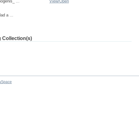
ogenis_ ...
View/
Open
lad a ...
 Collection(s)
aSpace