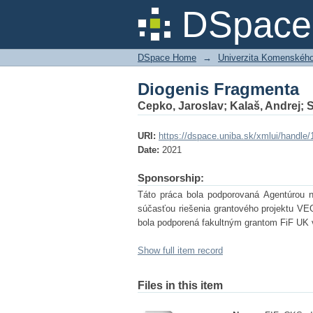
Diogenis Fragmenta
DSpace 
DSpace Home
→
Univerzita Komenského v
Diogenis Fragmenta
Cepko, Jaroslav
;
Kalaš, Andrej
;
S
URI:
https://dspace.uniba.sk/xmlui/handle
Date:
2021
Sponsorship:
Táto práca bola podporovaná Agentúrou 
súčasťou riešenia grantového projektu VE
bola podporená fakultným grantom FiF UK 
Show full item record
Files in this item