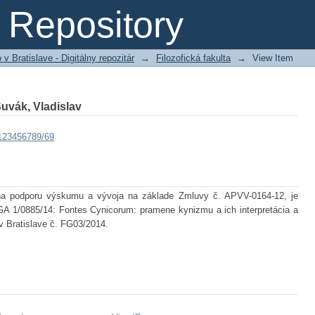
Repository
 Bratislave - Digitálny repozitár
→
Filozofická fakulta
→
View Item
uvák, Vladislav
/123456789/69
na podporu výskumu a vývoja na základe Zmluvy č. APVV-0164-12, je
GA 1/0885/14: Fontes Cynicorum: pramene kynizmu a ich interpretácia a
v Bratislave č. FG03/2014.