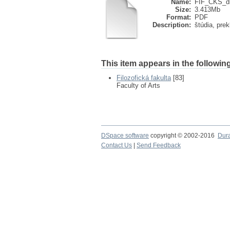
Name:
FIF_CKS_di
Size:
3.413Mb
Format:
PDF
Description:
štúdia, prek
This item appears in the following
Filozofická fakulta
[83]
Faculty of Arts
DSpace software
copyright © 2002-2016
Dur
Contact Us
|
Send Feedback